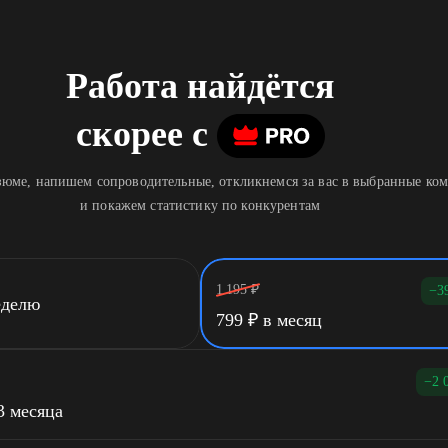
Работа найдётся
скорее
c
юме, напишем сопроводительные, откликнемся за вас в выбранные ко
и покажем статистику по конкурентам
1 195
₽
−3
еделю
799
₽
в месяц
−2 
3 месяца