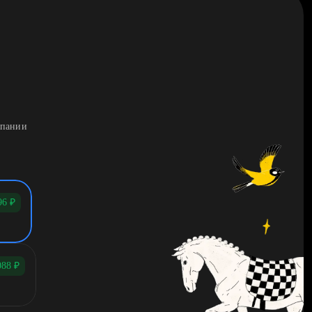
мпании
96
₽
088
₽