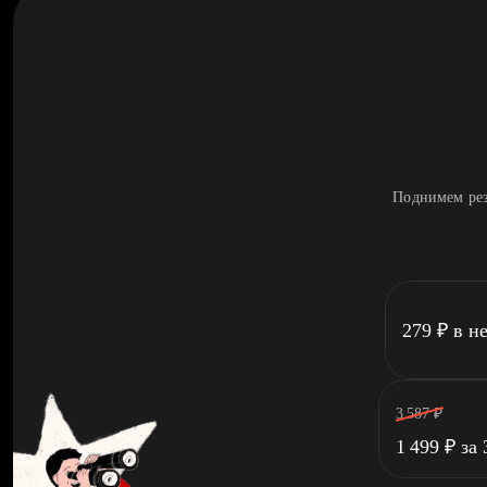
Поднимем рез
279
₽
в н
3 587
₽
1 499
₽
за 