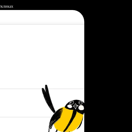
ткликах