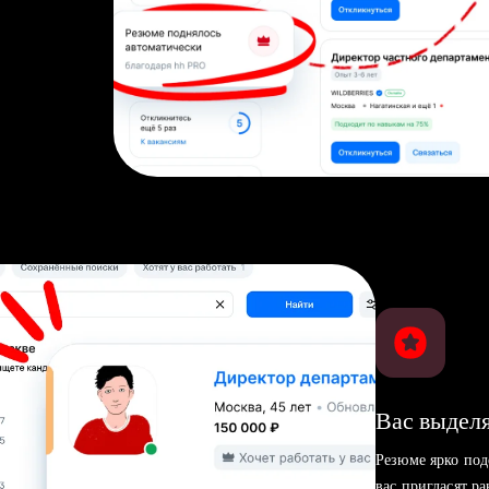
Вас выделя
Резюме ярко под
вас пригласят р