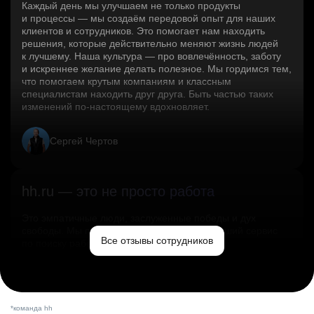
Каждый день мы улучшаем не только продукты
и процессы — мы создаём передовой опыт для наших
клиентов и сотрудников. Это помогает нам находить
решения, которые действительно меняют жизнь людей
к лучшему. Наша культура — про вовлечённость, заботу
и искреннее желание делать полезное. Мы гордимся тем,
что помогаем крутым компаниям и классным
специалистам находить друг друга. Быть частью таких
изменений по‑настоящему вдохновляет.
Сергей Чертов
hh.ru — это не просто работа
Это эмпатичные люди, заслуженные победы и дух
свободы. Мы помогаем миру и создаём лучший сервис
Все отзывы сотрудников
по поиску работы в стране.
Ольга Емельянова
*команда hh