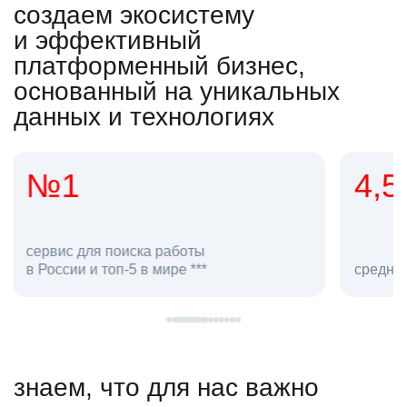
создаем экосистему
и эффективный
платформенный бизнес,
основанный на уникальных
данных и технологиях
4,5
20
сотруд
средняя оценка hh.ru как работодателя **
в hh.ru
знаем, что для нас важно