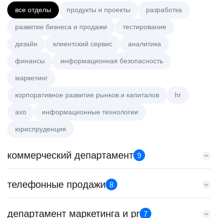
все отделы
продукты и проекты
разработка
развитие бизнеса и продажи
тестирование
дизайн
клиентский сервис
аналитика
финансы
информационная безопасность
маркетинг
корпоративное развитие рынков и капиталов
hr
axo
информационные технологии
юриспруденция
коммерческий департамент
9
Key Account Manager (EdTech)
телефонные продажи
8
HeadHunter::Коммерческий департамент
вчера
Менеджер по продажам в сегменте малого и среднего
департамент маркетинга и pr
150000 ₽
7