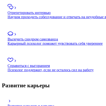
Отрепетировать интервью
Научим проходить собеседование и отвечать на неудобные
Вылечить синдром самозванца
Карьерный психолог поможет чувствовать себя увереннее
Справиться с выгоранием
Психолог поддержит, если не осталось сил на работу
Развитие карьеры
Развитие навыков и карьеры