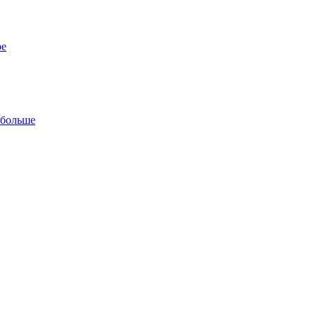
ре
 больше