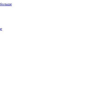
 больше
ре